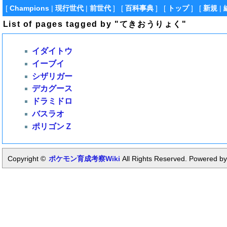
[
Champions
|
現行世代
|
前世代
] [
百科事典
] [
トップ
] [
新規
|
List of pages tagged by "てきおうりょく"
イダイトウ
イーブイ
シザリガー
デカグース
ドラミドロ
バスラオ
ポリゴンＺ
Copyright ©
ポケモン育成考察Wiki
All Rights Reserved. Powered by