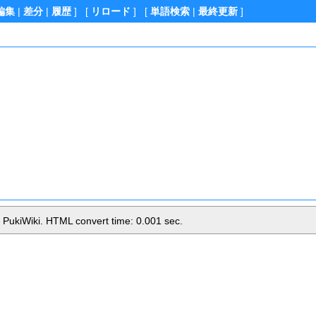
編集
|
差分
|
履歴
] [
リロード
] [
単語検索
|
最終更新
]
 PukiWiki. HTML convert time: 0.001 sec.