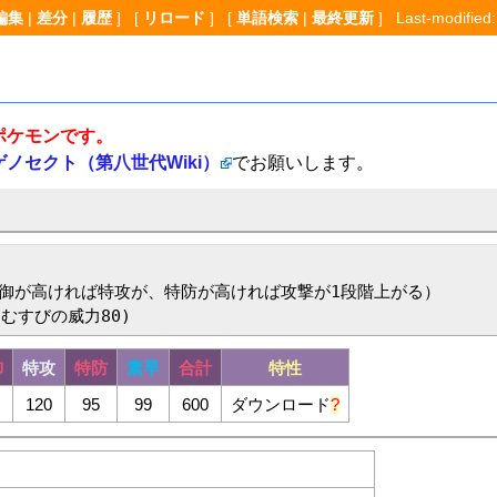
編集
|
差分
|
履歴
] [
リロード
] [
単語検索
|
最終更新
] Last-modified:
ポケモンです。
ゲノセクト（第八世代Wiki）
でお願いします。
御が高ければ特攻が、特防が高ければ攻撃が1段階上がる）

さむすびの威力80)
御
特攻
特防
素早
合計
特性
120
95
99
600
ダウンロード
?