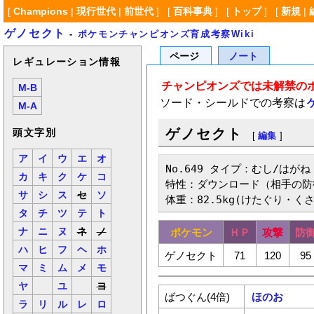
[
Champions
|
現行世代
|
前世代
] [
百科事典
] [
トップ
] [
新規
|
ゲノセクト
-
ポケモンチャンピオンズ育成考察Wiki
ページ
ノート
レギュレーション情報
チャンピオンズでは未解禁の
M-B
ソード・シールドでの考察は
M-A
ゲノセクト
頭文字別
[
編集
]
ア
イ
ウ
エ
オ
No.649 タイプ：むし/はがね

カ
キ
ク
ケ
コ
特性：ダウンロード（相手の防
サ
シ
ス
セ
ソ
体重：82.5kg(けたぐり・く
タ
チ
ツ
テ
ト
ナ
ニ
ヌ
ネ
ノ
ポケモン
ＨＰ
攻撃
防
ハ
ヒ
フ
ヘ
ホ
ゲノセクト
71
120
95
マ
ミ
ム
メ
モ
ヤ
ユ
ヨ
ばつぐん(4倍)
ほのお
ラ
リ
ル
レ
ロ