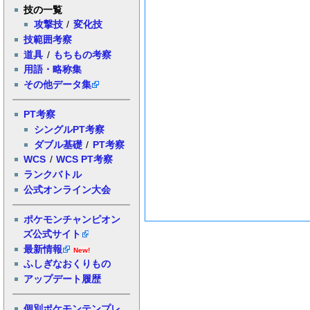
技の一覧
攻撃技
/
変化技
技範囲考察
道具
/
もちもの考察
用語・略称集
その他データ集
PT考察
シングルPT考察
ダブル基礎
/
PT考察
WCS
/
WCS PT考察
ランクバトル
公式オンライン大会
ポケモンチャンピオン
ズ公式サイト
最新情報
New!
ふしぎなおくりもの
アップデート履歴
個別ポケモンテンプレ