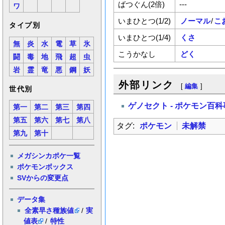
ばつぐん(2倍)
---
ワ
いまひとつ(1/2)
ノーマル
/
こ
タイプ別
いまひとつ(1/4)
くさ
無
炎
水
電
草
氷
こうかなし
どく
闘
毒
地
飛
超
虫
岩
霊
竜
悪
鋼
妖
外部リンク
[
編集
]
世代別
ゲノセクト - ポケモン百
第一
第二
第三
第四
第五
第六
第七
第八
タグ:
ポケモン
未解禁
第九
第十
メガシンカポケ一覧
ポケモンボックス
SVからの変更点
データ集
全素早さ種族値
/
実
値表
/
特性