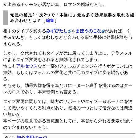
立出来るポケモンが居ない為、ロマンの領域だろう。
蛇足の補足2：技2つで「本当に」最も多く効果抜群を取れる組
み合わせとは？
[
編集
]
相手のタイプを変える
みずびたし
や
まほうのこな
があれば、
く
さ
or
でんき
、もしくは
むし
などと合わせる事で手軽に効果抜群を与
えられる。
しかし、交代されてもタイプが元に戻ってしまう上に、テラスタル
によるタイプ変更をされると無効化されてしまう。
他にも
アルセウス
など一部のフォルムチェンジを行うポケモンには
無効、もしくはフォルムの変化と共に元のタイプに戻る場合があ
る。
そもそも、効果抜群を得る為だけに一ターン猶予を掛けるのはター
ンのロスであり、本末転倒とも言える。
タイプ変更に関しては、味方のサポートやタイプ一致ボーナスを消
して戦いやすくなる利点があり、戦術の一つとして優秀なのは間違
い無いが、
本ページの題意である技範囲としては、本旨から外れる要素が強い
ので含まれないだろう。
タグ:
初心者用ページ