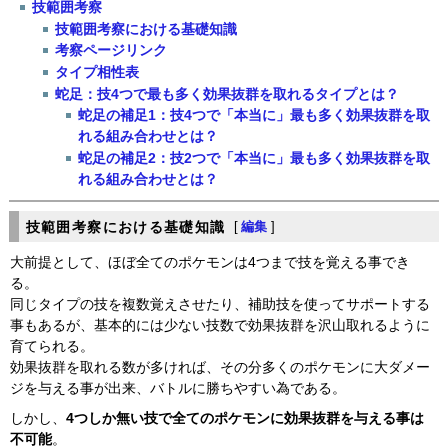
技範囲考察
技範囲考察における基礎知識
考察ページリンク
タイプ相性表
蛇足：技4つで最も多く効果抜群を取れるタイプとは？
蛇足の補足1：技4つで「本当に」最も多く効果抜群を取
れる組み合わせとは？
蛇足の補足2：技2つで「本当に」最も多く効果抜群を取
れる組み合わせとは？
技範囲考察における基礎知識
[
編集
]
大前提として、ほぼ全てのポケモンは4つまで技を覚える事でき
る。
同じタイプの技を複数覚えさせたり、補助技を使ってサポートする
事もあるが、基本的には少ない技数で効果抜群を沢山取れるように
育てられる。
効果抜群を取れる数が多ければ、その分多くのポケモンに大ダメー
ジを与える事が出来、バトルに勝ちやすい為である。
しかし、
4つしか無い技で全てのポケモンに効果抜群を与える事は
不可能
。