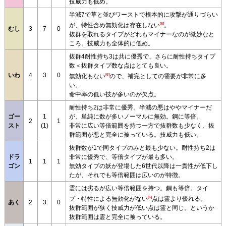
技威力も低め。
半減7で草と並びワーストで根本的に攻撃が通りづらい
[6]
が、特性含め無効化は存在しない
。
むし
3
7
0
抜群を取れるタイプがどれもマイナーなのが微妙なと
ころ。技威力も全体的に低め。
抜群4耐性持ち3は共に優秀で、さらに耐性持ちタイプ
数＜抜群タイプ数な点はとても良い。
いわ
4
3
0
[6]
無効化もない
ので、補完としての需要が非常に多
い。
命中率の低い技が多いのが欠点。
耐性持ち2は非常に優秀。半減の悪はややマイナーだ
ゴー
1
が、単純に数が多いノーマルに無効。鋼に等倍。
2
1
スト
(1)
非常に広い等倍範囲を持つ一方で抜群数も少なく、抜
群範囲が悪と完全に被っている。技威力も低い。
抜群数が1で同タイプのみと最も少ない。耐性持ち2は
ドラ
非常に優秀で、等倍タイプが最も多い。
1
1
1
ゴン
無効タイプの妖が登場した6世代以降は一貫性が低下し
たが、それでも等倍範囲は広いのが特徴。
霊には劣るが広い等倍範囲を持つ。鋼も等倍。タイ
[6]
プ・特性による無効化がない
点は霊より優れる。
あく
2
3
0
抜群範囲が狭く技威力が低い点は霊と同じ。というか
抜群範囲は霊と完全に被っている。