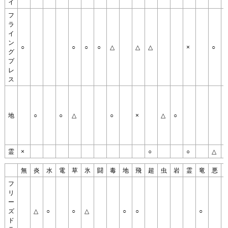
イ
フ
ラ
イ
ン
○
○
○
○
△
△
△
×
○
グ
プ
レ
ス
地
○
○
△
○
×
△
○
○
霊
×
○
○
△
無
炎
水
電
草
氷
闘
毒
地
飛
超
虫
岩
霊
竜
悪
フ
リ
ー
ズ
△
○
○
△
○
○
○
ド