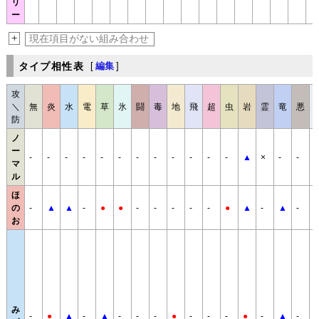
リ
ー
+
現在項目がない組み合わせ
タイプ相性表
[
編集
]
攻
＼
無
炎
水
電
草
氷
闘
毒
地
飛
超
虫
岩
霊
竜
悪
防
ノ
ー
-
-
-
-
-
-
-
-
-
-
-
-
▲
×
-
-
マ
ル
ほ
の
-
▲
▲
-
●
●
-
-
-
-
-
●
▲
-
▲
-
●
お
み
-
●
▲
-
▲
-
-
-
●
-
-
-
●
-
▲
-
-