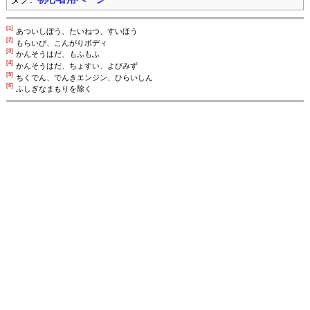
[1]
あついしぼう、たいねつ、すいほう
[2]
もらいび、こんがりボディ
[3]
かんそうはだ、もふもふ
[4]
かんそうはだ、ちょすい、よびみず
[5]
ちくでん、でんきエンジン、ひらいしん
[6]
ふしぎなまもりを除く