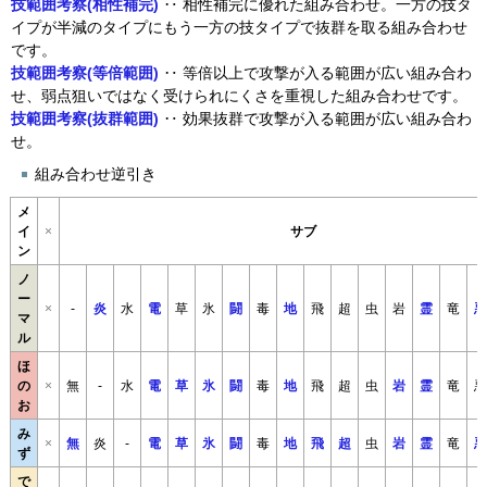
技範囲考察(相性補完)
‥ 相性補完に優れた組み合わせ。一方の技タ
イプが半減のタイプにもう一方の技タイプで抜群を取る組み合わせ
です。
技範囲考察(等倍範囲)
‥ 等倍以上で攻撃が入る範囲が広い組み合わ
せ、弱点狙いではなく受けられにくさを重視した組み合わせです。
技範囲考察(抜群範囲)
‥ 効果抜群で攻撃が入る範囲が広い組み合わ
せ。
組み合わせ逆引き
メ
イ
×
サブ
ン
ノ
ー
×
-
炎
水
電
草
氷
闘
毒
地
飛
超
虫
岩
霊
竜
悪
マ
ル
ほ
の
×
無
-
水
電
草
氷
闘
毒
地
飛
超
虫
岩
霊
竜
悪
お
み
×
無
炎
-
電
草
氷
闘
毒
地
飛
超
虫
岩
霊
竜
悪
ず
で