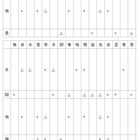
地
○
○
△
○
×
△
○
○
悪
△
○
○
△
無
炎
水
電
草
氷
闘
毒
地
飛
超
虫
岩
霊
竜
悪
氷
△
△
○
△
○
○
○
闘
○
○
△
△
△
△
○
×
○
○
地
○
○
△
○
×
△
○
○
飛
△
○
○
○
△