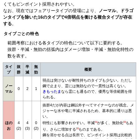
くてもピンポイント採用されやすい。
なお、現在ではフェアリータイプの登場により、
ノーマル、ドラゴ
ンタイプを除いた16のタイプで4倍弱点を衝ける複合タイプが存在
する
。
タイプごとの特色
範囲考察における各タイプの特色について以下に要約する。
抜群・半減・無効の括弧内はダメージ増加・半減・無効化特性の
数を表す。
タイ
抜
半
無
概要
プ
群
減
効
弱点は突けないが耐性持ちのタイプも少ない。ただし
ノー
鋼で止まり、霊には無効なので一貫性は高くない。
0
2
1
マル
きもったま
なら霊にも通るので、優秀な等倍範囲を得
られる。
抜群4だが内容は鋼以外すべてマイナーなのが残念。メ
ジャーな水や竜に半減されるため、基本的に通りは悪
い。
[1]
[2]
特性にも影響されやすい。半減
が多く、無効化
もあ
ほの
4
4
0
お
(2)
(3)
(2)
[3]
り、さらに増加する
ものまである。
鋼を溶かせる点は長所で、ピンポイント採用は比較的