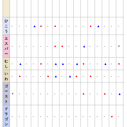
ひ
こ
-
-
-
▲
●
-
●
-
-
-
-
●
▲
-
-
-
う
エ
ス
-
-
-
-
-
-
●
●
-
-
▲
-
-
-
-
×
パ
ー
む
-
▲
-
-
●
-
▲
▲
-
▲
●
-
-
▲
-
●
し
い
-
●
-
-
-
●
▲
-
▲
●
-
●
-
-
-
-
わ
ゴ
ー
×
-
-
-
-
-
-
-
-
-
●
-
-
●
-
▲
-
ス
ト
ド
ラ
-
-
-
-
-
-
-
-
-
-
-
-
-
-
●
-
ゴ
ン