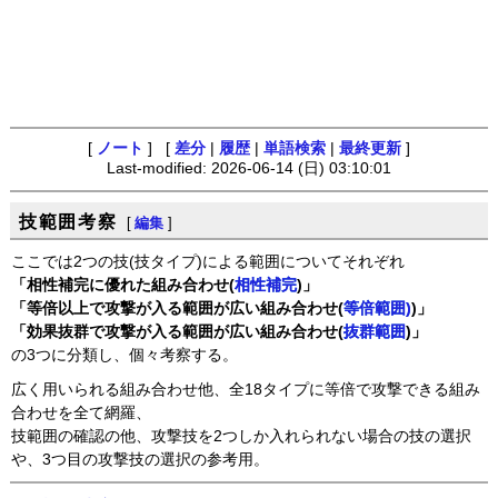
[
ノート
] [
差分
|
履歴
|
単語検索
|
最終更新
]
Last-modified: 2026-06-14 (日) 03:10:01
技範囲考察
[
編集
]
ここでは2つの技(技タイプ)による範囲についてそれぞれ
「相性補完に優れた組み合わせ(
相性補完
)」
「等倍以上で攻撃が入る範囲が広い組み合わせ(
等倍範囲)
)」
「効果抜群で攻撃が入る範囲が広い組み合わせ(
抜群範囲
)」
の3つに分類し、個々考察する。
広く用いられる組み合わせ他、全18タイプに等倍で攻撃できる組み
合わせを全て網羅、
技範囲の確認の他、攻撃技を2つしか入れられない場合の技の選択
や、3つ目の攻撃技の選択の参考用。