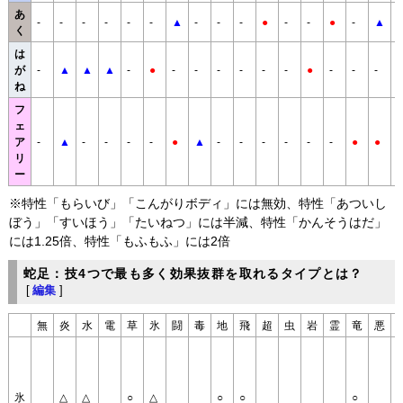
あ
-
-
-
-
-
-
▲
-
-
-
●
-
-
●
-
▲
-
く
は
が
-
▲
▲
▲
-
●
-
-
-
-
-
-
●
-
-
-
ね
フ
ェ
ア
-
▲
-
-
-
-
●
▲
-
-
-
-
-
-
●
●
リ
ー
※特性「もらいび」「こんがりボディ」には無効、特性「あついし
ぼう」「すいほう」「たいねつ」には半減、特性「かんそうはだ」
には1.25倍、特性「もふもふ」には2倍
蛇足：技4つで最も多く効果抜群を取れるタイプとは？
[
編集
]
無
炎
水
電
草
氷
闘
毒
地
飛
超
虫
岩
霊
竜
悪
氷
△
△
○
△
○
○
○