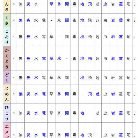
ん
×
無
炎
水
-
草
氷
闘
毒
地
飛
超
虫
岩
霊
竜
悪
き
く
×
無
炎
水
電
-
氷
闘
毒
地
飛
超
虫
岩
霊
竜
悪
さ
こ
お
×
無
炎
水
電
草
-
闘
毒
地
飛
超
虫
岩
霊
竜
悪
り
か
く
×
無
炎
水
電
草
氷
-
毒
地
飛
超
虫
岩
霊
竜
悪
と
う
ど
×
無
炎
水
電
草
氷
闘
-
地
飛
超
虫
岩
霊
竜
悪
く
じ
め
×
無
炎
水
電
草
氷
闘
毒
-
飛
超
虫
岩
霊
竜
悪
ん
ひ
こ
×
無
炎
水
電
草
氷
闘
毒
地
-
超
虫
岩
霊
竜
悪
う
エ
ス
×
無
炎
水
電
草
氷
闘
毒
地
飛
-
虫
岩
霊
竜
悪
パ