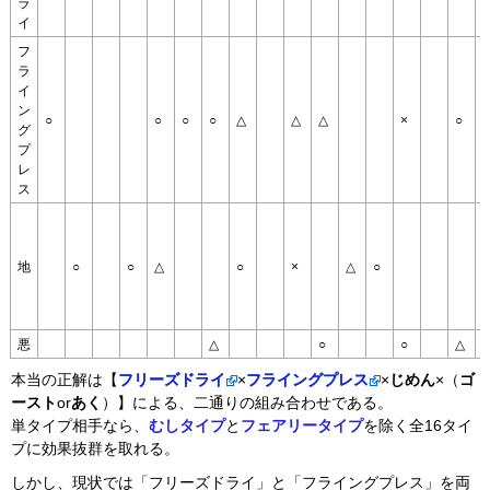
ラ
イ
フ
ラ
イ
ン
○
○
○
○
△
△
△
×
○
グ
プ
レ
ス
地
○
○
△
○
×
△
○
○
悪
△
○
○
△
本当の正解は【
フリーズドライ
×
フライングプレス
×
じめん
×（
ゴ
ースト
or
あく
）】による、二通りの組み合わせである。
単タイプ相手なら、
むしタイプ
と
フェアリータイプ
を除く全16タイ
プに効果抜群を取れる。
しかし、現状では「フリーズドライ」と「フライングプレス」を両