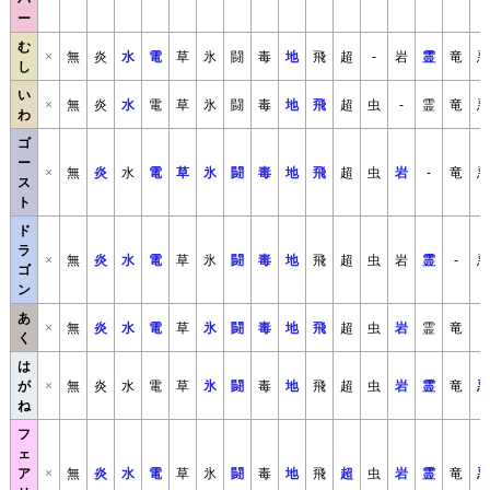
ー
む
×
無
炎
水
電
草
氷
闘
毒
地
飛
超
-
岩
霊
竜
悪
し
い
×
無
炎
水
電
草
氷
闘
毒
地
飛
超
虫
-
霊
竜
悪
わ
ゴ
ー
×
無
炎
水
電
草
氷
闘
毒
地
飛
超
虫
岩
-
竜
悪
ス
ト
ド
ラ
×
無
炎
水
電
草
氷
闘
毒
地
飛
超
虫
岩
霊
-
悪
ゴ
ン
あ
×
無
炎
水
電
草
氷
闘
毒
地
飛
超
虫
岩
霊
竜
-
く
は
が
×
無
炎
水
電
草
氷
闘
毒
地
飛
超
虫
岩
霊
竜
悪
ね
フ
ェ
ア
×
無
炎
水
電
草
氷
闘
毒
地
飛
超
虫
岩
霊
竜
悪