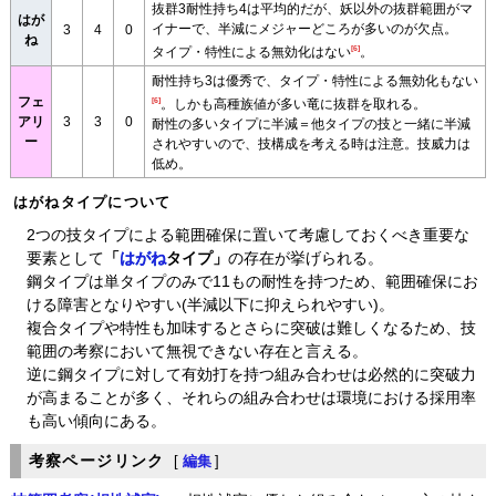
抜群3耐性持ち4は平均的だが、妖以外の抜群範囲がマ
はが
イナーで、半減にメジャーどころが多いのが欠点。
3
4
0
ね
[6]
タイプ・特性による無効化はない
。
耐性持ち3は優秀で、タイプ・特性による無効化もない
フェ
[6]
。しかも高種族値が多い竜に抜群を取れる。
アリ
3
3
0
耐性の多いタイプに半減＝他タイプの技と一緒に半減
ー
されやすいので、技構成を考える時は注意。技威力は
低め。
はがねタイプについて
2つの技タイプによる範囲確保に置いて考慮しておくべき重要な
要素として
「
はがね
タイプ」
の存在が挙げられる。
鋼タイプは単タイプのみで11もの耐性を持つため、範囲確保にお
ける障害となりやすい(半減以下に抑えられやすい)。
複合タイプや特性も加味するとさらに突破は難しくなるため、技
範囲の考察において無視できない存在と言える。
逆に鋼タイプに対して有効打を持つ組み合わせは必然的に突破力
が高まることが多く、それらの組み合わせは環境における採用率
も高い傾向にある。
考察ページリンク
[
編集
]