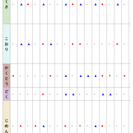
く
-
▲
●
-
▲
-
-
▲
●
▲
-
▲
●
-
▲
-
さ
こ
お
-
▲
▲
-
●
▲
-
-
●
●
-
-
-
-
●
-
り
か
く
●
-
-
-
-
●
-
▲
-
▲
▲
▲
●
×
-
●
●
と
う
ど
-
-
-
-
●
-
-
▲
▲
-
-
-
▲
▲
-
-
×
く
じ
め
-
●
-
●
▲
-
-
●
-
×
-
▲
●
-
-
-
●
ん