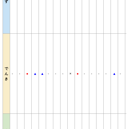
ず
で
ん
-
-
●
▲
▲
-
-
-
×
●
-
-
-
-
▲
-
-
き