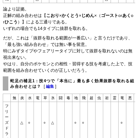
論より証拠。
正解の組み合わせは【
こおり
×
かくとう
×
じめん
×（
ゴースト
or
あく
o
r
ひこう
）】による三通りである。
いずれの場合でも14タイプに抜群を取れる。
だが、これは「抜群を取れる範囲が一番広い」と言うだけであり、
「最も強い組み合わせ」では無い事を留意。
特にみずタイプやフェアリータイプに対して抜群を取れないのは無
視出来ない。
やはり、自分のポケモンとの相性・習得する技を考慮した上で、技
範囲を組み合わせていくのが正しいだろう。
蛇足の補足1：技4つで「本当に」最も多く効果抜群を取れる組
み合わせとは？
[
編集
]
無
炎
水
電
草
氷
闘
毒
地
飛
超
虫
岩
霊
竜
悪
フ
リ
ー
ズ
△
○
○
△
○
○
○
ド
ラ