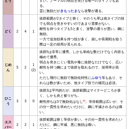
とう
すい。ノーマルの弱点を突ける唯一のタイプでもあ
る。
霊に無効だが
きもったま
なら攻撃が通る。
抜群範囲が2タイプと狭く、そのうち草は他タイプの技
でも弱点を突きやすいのであまり需要がない。
耐性を持つタイプも5と多く、攻撃の通りが悪い。鋼に
どく
2
4
1
無効。
一方で追加効果を持つ技が多く、崩しや長期戦を狙う
際は一定の採用が見られる。
抜群5は非常に優秀。しかも単純な数だけでなく内容も
極めて優秀。
弱点を突きにくい電気や毒に抜群なだけでなく、広い
じめ
1
5
2
耐性を持つ鋼にまで抜群を取れるので、採用率が高
ん
(2)
い。
ただし飛行に無効で無効化特性に
ふゆう
等もあり、そ
れらは数が多いため、他タイプ技での補完は必須。
抜群3は平均的だが、抜群範囲はマイナーどころが多
く、しかも炎と被りがち。
ひこ
3
3
0
[6]
耐性持ちは3で無効化はなし
。等倍範囲は広いが、そ
う
の分一貫性を求めたいだけに、鋼に半減されるのは痛
い。
抜群範囲は狭く等倍が多い。その分一貫性を求めたい
エス
2
2
1
だけに、鋼に半減、悪に無効は痛い。
パー