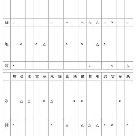
闘
○
○
△
△
△
△
○
×
○
○
地
○
○
△
○
×
△
○
○
霊
×
○
○
△
無
炎
水
電
草
氷
闘
毒
地
飛
超
虫
岩
霊
竜
悪
氷
△
△
○
△
○
○
○
闘
○
○
△
△
△
△
○
×
○
○