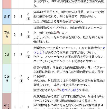
されやすい。RPGのお約束だが技の種類が豊富で高威
力。
抜群3は平均的だが、耐性持ち3は優秀。メジャーな地
0
面に抜群を取れる。鋼にも等倍で一貫性が高い。
みず
3
3
(3)
[4]
ただし特性による無効化手段
が多い。
抜群範囲が2タイプと狭く、無効の地面はメジャーな
でん
1
[5]
上、特性での無効
も多い。
2
3
き
(3)
しかしメジャーな水の弱点を突ける。厄介な鋼にも等
倍が取れる。
半減数が7で虫と並んでワースト。しかも無効特性に
そ
0
うしょく
があるので根本的に攻撃が通りづらい。
くさ
3
7
(1)
ただし、メジャーな水や地面の弱点を突ける数少ない
タイプという点でピンポイント使用されやすい。
抜群4が優秀。内容的にも高種族値が多い竜、メジャー
な地面に抜群で、更にそれらの強豪の複合に多い飛行
にも抜群。
こお
4
4
0
そのため、対戦環境には氷で4倍弱点を突かれる種族が
り
(1)
蔓延しており、非常に補完採用されやすい。
[6]
無効化はされない
が
あついしぼう
で半減。
高威力技が多く抜群5は非常に優秀だが、耐性持ち6も
ワースト2なので撃つ際は敵編成をよく見ること。
かく
広い耐性を持つ鋼に打点を持てるので補完採用されや
5
5
1