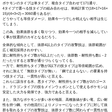
ポケモンのタイプは単タイプ、複合タイプ合わせて171通り、
4タイプで選べる技タイプの組み合わせは、単純計算で(18×17×16×
15)/(4×3×2)＝3060通りあるが、
どうやっても等倍ダメージ、効果今一つでしか戦えない相手は生じ
てしまう。
この為、効果抜群を多く取りつつ、効果今一つの相手を減らしてい
く事が技選択のカギとなるだろう。
全体的な傾向として、抜群4以上のタイプの攻撃技は、抜群範囲が
広く補完採用されやすい。
逆に耐性持ちタイプ数が5以上だったり、抜群数－耐性持ち数≦－2
だったりすると攻撃が通りづらくなってくる。
一方で、耐性持ちタイプ数が3以下の技タイプは等倍範囲が広め。
それに加えて「無効タイプが無い」「鋼で止まらない」の要素を持
つ技タイプは、一貫性が高いと言える。
これらに該当する水、悪タイプや、耐性持ちタイプ数が2のゴース
ト、ドラゴンタイプの技をメインウェポンとして使えるポケモンは
安定した火力を発揮でき、強力であると言える。
また、強力なポケモンが多い水や地面、高種族値が多い竜、広い耐
性を持つ鋼、その他流行によりメジャーになったタイプに対して抜
群を取れるタイプの攻撃技は、抜群タイプ数に関わらず一貫性が低