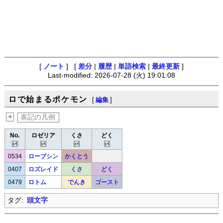
[
ノート
] [
差分
|
履歴
|
単語検索
|
最終更新
]
Last-modified: 2026-07-28 (火) 19:01:08
ロで始まるポケモン
[
編集
]
+
表記の凡例
No.
ロゼリア
くさ
どく
0534
ローブシン
かくとう
0407
ロズレイド
くさ
どく
0479
ロトム
でんき
ゴースト
タグ:
頭文字