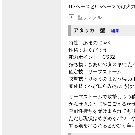
HSベースとCSベースでは火
+
型サンプル
アタッカー型
[
編集
]
特性：あまのじゃく
性格：おくびょう
能力ポイント：CS32
持ち物：きあいのタスキ/こだ
確定技：リーフストーム
攻撃技：りゅうのはどう/ギガ
変化技：へびにらみ/ちょうは
リーフストームで攻撃しつつ
がんせきふうじやこごえるか
草耐性持ちを受け出されても
ただし現状はめざめるパワー
する鋼を出されるとかなり辛