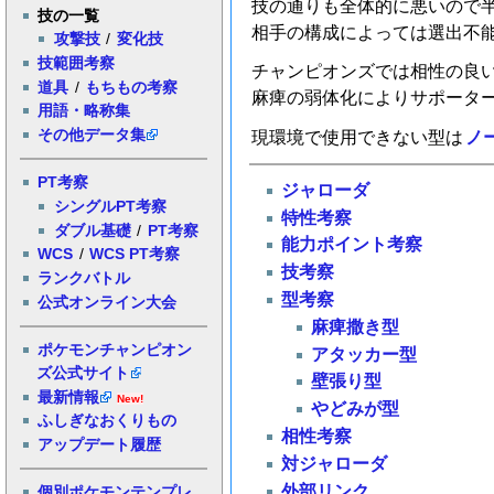
技の通りも全体的に悪いので
技の一覧
相手の構成によっては選出不
攻撃技
/
変化技
技範囲考察
チャンピオンズでは相性の良
道具
/
もちもの考察
麻痺の弱体化によりサポータ
用語・略称集
その他データ集
現環境で使用できない型は
ノ
PT考察
ジャローダ
シングルPT考察
特性考察
ダブル基礎
/
PT考察
能力ポイント考察
WCS
/
WCS PT考察
技考察
ランクバトル
型考察
公式オンライン大会
麻痺撒き型
ポケモンチャンピオン
アタッカー型
ズ公式サイト
壁張り型
最新情報
New!
やどみが型
ふしぎなおくりもの
相性考察
アップデート履歴
対ジャローダ
外部リンク
個別ポケモンテンプレ