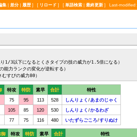
編集
|
差分
|
履歴
] [
リロード
] [
単語検索
|
最終更新
] Last-modified:
り1/3以下になるとくさタイプの技の威力が1.5倍になる）

の能力ランクの変化が逆転する）

さむすびの威力80）
御
特攻
特防
素早
合計
特性
75
95
113
528
しんりょく
/
あまのじゃく
105
85
120
530
しんりょく
/
かるわざ
77
75
116
480
いたずらごころ
/
すりぬけ
防御
特攻
特防
素早
合計
特性