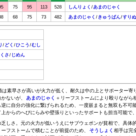
95
75
95
113
528
しんりょく
/
あまのじゃく
88
68
75
73
482
あまのじゃく
/
きゅうばん
/
すり
り
/
どく
/
ひこう
/
むし
くさ
/
じめん
値は素早さが高いが火力が低く、耐久は中の上とサポーター寄
向かないが、
あまのじゃく
＋リーフストームにより殴りながら
も逆に自分の強化に繋げられるため、一度嵌まると無双も不可
て上からのへびにらみや壁張りといったサポートも担当可能で
の乏しさ。元の火力が低いうえにサブウェポンが貧相で、具体
リーフストームで積むことが前提のため、
そうしょく
相手は完