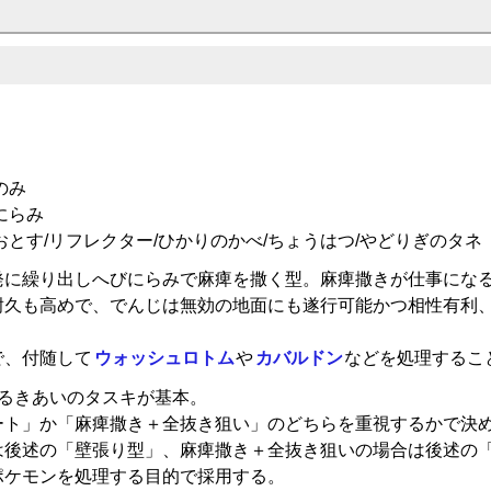
のみ
にらみ
おとす/リフレクター/ひかりのかべ/ちょうはつ/やどりぎのタネ
発に繰り出しへびにらみで麻痺を撒く型。麻痺撒きが仕事にな
耐久も高めで、でんじは無効の地面にも遂行可能かつ相性有利
で、付随して
ウォッシュロトム
や
カバルドン
などを処理するこ
きるきあいのタスキが基本。
ート」か「麻痺撒き＋全抜き狙い」のどちらを重視するかで決
は後述の「壁張り型」、麻痺撒き＋全抜き狙いの場合は後述の
ポケモンを処理する目的で採用する。