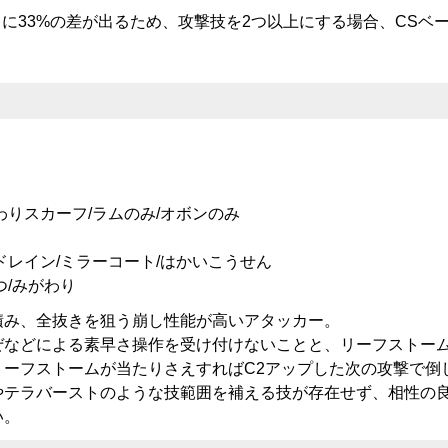
力に33%の差が出るため、攻撃技を2つ以上にする場合、CS
わりスカーフ/ラムのみ/オボンのみ
ドレイン/ミラーコート/はかいこうせん
つ/みがわり
積み、全抜きを狙う崩し性能が高いアタッカー。
ぜなどによる素早さ操作を受け付けないことと、リーフストー
リーフストームが当たりさえすればC2アップした次の攻撃で倒
やテラバーストのような技範囲を補える技が存在せず、相性の
い。