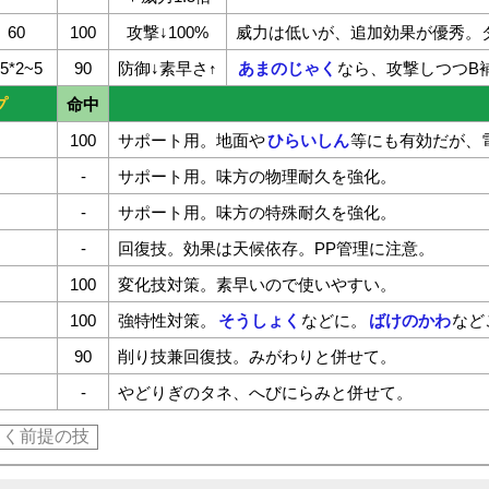
60
100
攻撃↓100%
威力は低いが、追加効果が優秀。
5*2~5
90
防御↓素早さ↑
あまのじゃく
なら、攻撃しつつB
プ
命中
100
サポート用。地面や
ひらいしん
等にも有効だが、
-
サポート用。味方の物理耐久を強化。
-
サポート用。味方の特殊耐久を強化。
-
回復技。効果は天候依存。PP管理に注意。
100
変化技対策。素早いので使いやすい。
100
強特性対策。
そうしょく
などに。
ばけのかわ
など
90
削り技兼回復技。みがわりと併せて。
-
やどりぎのタネ、へびにらみと併せて。
ょく前提の技