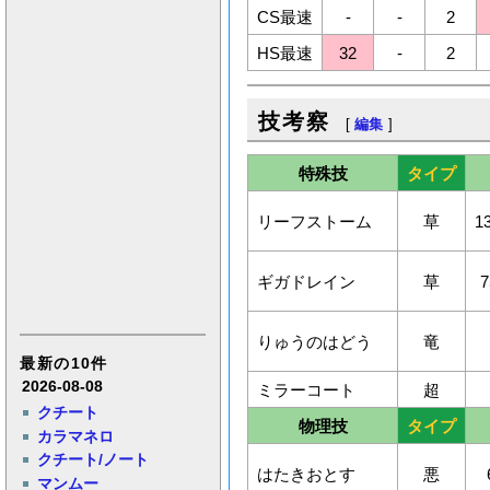
CS最速
-
-
2
HS最速
32
-
2
技考察
[
編集
]
特殊技
タイプ
リーフストーム
草
1
ギガドレイン
草
7
りゅうのはどう
竜
最新の10件
2026-08-08
ミラーコート
超
クチート
物理技
タイプ
カラマネロ
クチート/ノート
はたきおとす
悪
マンムー