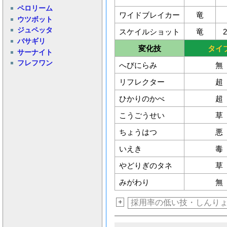
ペロリーム
ワイドブレイカー
竜
ウツボット
ジュペッタ
スケイルショット
竜
2
バサギリ
変化技
タイ
サーナイト
フレフワン
へびにらみ
無
リフレクター
超
ひかりのかべ
超
こうごうせい
草
ちょうはつ
悪
いえき
毒
やどりぎのタネ
草
みがわり
無
+
採用率の低い技・しんり