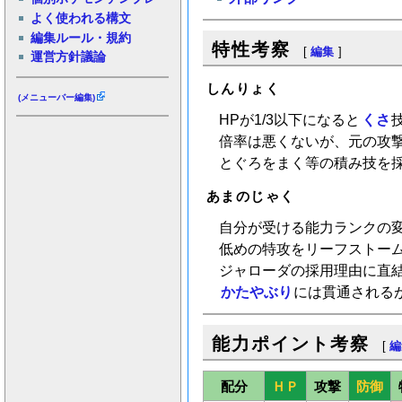
よく使われる構文
編集ルール・規約
特性考察
[
編集
]
運営方針議論
しんりょく
(メニューバー編集)
HPが1/3以下になると
くさ
倍率は悪くないが、元の攻
とぐろをまく等の積み技を
あまのじゃく
自分が受ける能力ランクの
低めの特攻をリーフストー
ジャローダの採用理由に直
かたやぶり
には貫通される
能力ポイント考察
[
編
配分
ＨＰ
攻撃
防御