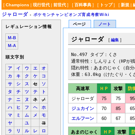
[
Champions
|
現行世代
|
前世代
] [
百科事典
] [
トップ
] [
新規
|
ジャローダ
-
ポケモンチャンピオンズ育成考察Wiki
ページ
ノート
レギュレーション情報
M-B
ジャローダ
[
編集
]
M-A
No.497 タイプ：くさ

頭文字別
通常特性：しんりょく（HPが残
隠れ特性：あまのじゃく（自分
ア
イ
ウ
エ
オ
体重：63.0kg（けたぐり・く
カ
キ
ク
ケ
コ
サ
シ
ス
セ
ソ
高速草
ＨＰ
攻撃
防
タ
チ
ツ
テ
ト
ジャローダ
75
75
95
ナ
ニ
ヌ
ネ
ノ
ハ
ヒ
フ
ヘ
ホ
ジュカイン
70
85
65
マ
ミ
ム
メ
モ
エルフーン
60
67
85
ヤ
ユ
ヨ
ラ
リ
ル
レ
ロ
あまのじゃく
ＨＰ
攻撃