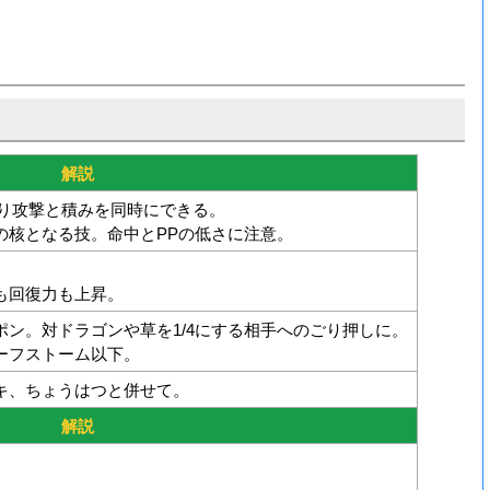
解説
り攻撃と積みを同時にできる。
の核となる技。命中とPPの低さに注意。
も回復力も上昇。
ン。対ドラゴンや草を1/4にする相手へのごり押しに。
ーフストーム以下。
キ、ちょうはつと併せて。
解説