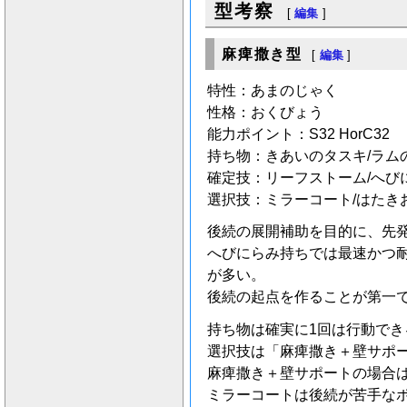
型考察
[
編集
]
麻痺撒き型
[
編集
]
特性：あまのじゃく
性格：おくびょう
能力ポイント：S32 HorC32
持ち物：きあいのタスキ/ラム
確定技：リーフストーム/へび
選択技：ミラーコート/はたき
後続の展開補助を目的に、先
へびにらみ持ちでは最速かつ
が多い。
後続の起点を作ることが第一
持ち物は確実に1回は行動で
選択技は「麻痺撒き＋壁サポ
麻痺撒き＋壁サポートの場合
ミラーコートは後続が苦手な