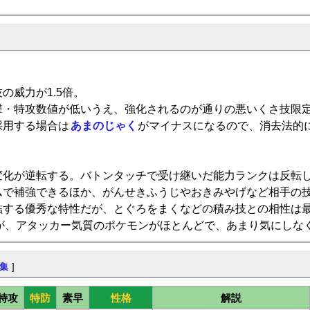
技の威力が1.5倍。
撃・特攻数値が低いうえ、強化されるのが通りの悪いくさ技限
採用する場合は
あまのじゃく
がマイナスになるので、消去法的
変化が逆転する。バトンタッチで受け継いだ能力ランクは反転
ムで補強できるほか、がんせきふうじやおきみやげなど相手の
結する優秀な特性だが、とぐろをまくなどの積み技との相性は
が、アタッカー気質のポケモンがほとんどで、あまり気にしな
集
]
特攻
特防
素早
性格
解説