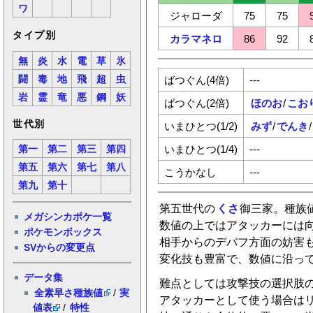
ワ
ジャローダ
75
75
タイプ別
カラマネロ
86
92
無
炎
水
電
草
氷
ばつぐん(4倍)
---
闘
毒
地
飛
超
虫
岩
霊
竜
悪
鋼
妖
ばつぐん(2倍)
ほのお
/
こお
世代別
いまひとつ(1/2)
みず
/
でんき
/
いまひとつ(1/4)
---
第一
第二
第三
第四
第五
第六
第七
第八
こうかなし
---
第九
第十
第五世代の
くさ
御三家。種族
メガシンカポケ一覧
数値の上ではアタッカーには
ポケモンボックス
相手からのデバフ方面の妨害
SVからの変更点
変化技も豊富で、数値に沿っ
データ集
難点としては攻撃技の選択肢
全素早さ種族値
/
実
アタッカーとして使う場合は
値表
/
特性