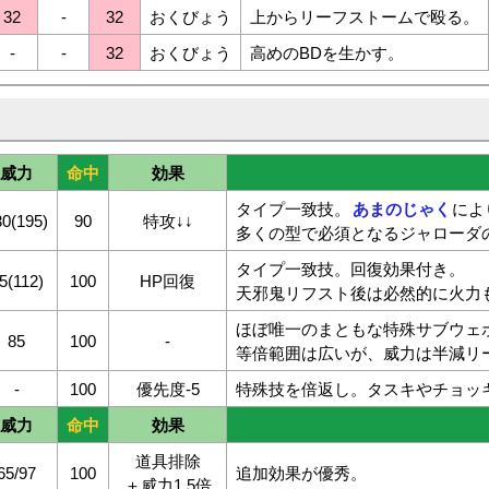
32
-
32
おくびょう
上からリーフストームで殴る。
-
-
32
おくびょう
高めのBDを生かす。
威力
命中
効果
タイプ一致技。
あまのじゃく
によ
30(195)
90
特攻↓↓
多くの型で必須となるジャローダ
タイプ一致技。回復効果付き。
5(112)
100
HP回復
天邪鬼リフスト後は必然的に火力
ほぼ唯一のまともな特殊サブウェポ
85
100
-
等倍範囲は広いが、威力は半減リ
-
100
優先度-5
特殊技を倍返し。タスキやチョッ
威力
命中
効果
道具排除
65/97
100
追加効果が優秀。
＋威力1.5倍