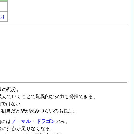
ぬけ
りの配分。
積んでいくことで驚異的な火力も発揮できる。
能ではない。
、初見だと型が読みづらいのも長所。
的には
ノーマル
・
ドラゴン
のみ。
全に打点が足りなくなる。